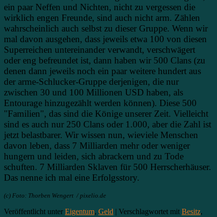
ein paar Neffen und Nichten, nicht zu vergessen die
wirklich engen Freunde, sind auch nicht arm. Zählen
wahrscheinlich auch selbst zu dieser Gruppe. Wenn wir
mal davon ausgehen, dass jeweils etwa 100 von diesen
Superreichen untereinander verwandt, verschwägert
oder eng befreundet ist, dann haben wir 500 Clans (zu
denen dann jeweils noch ein paar weitere hundert aus
der arme-Schlucker-Gruppe derjenigen, die nur
zwischen 30 und 100 Millionen USD haben, als
Entourage hinzugezählt werden können). Diese 500
"Familien", das sind die Könige unserer Zeit. Vielleicht
sind es auch nur 250 Clans oder 1.000, aber die Zahl ist
jetzt belastbarer. Wir wissen nun, wieviele Menschen
davon leben, dass 7 Milliarden mehr oder weniger
hungern und leiden, sich abrackern und zu Tode
schuften. 7 Milliarden Sklaven für 500 Herrscherhäuser.
Das nenne ich mal eine Erfolgsstory.
(c) Foto: Thorben Wengert / pixelio.de
Veröffentlicht unter
Eigentum
,
Geld
|
Verschlagwortet mit
Besitz
,