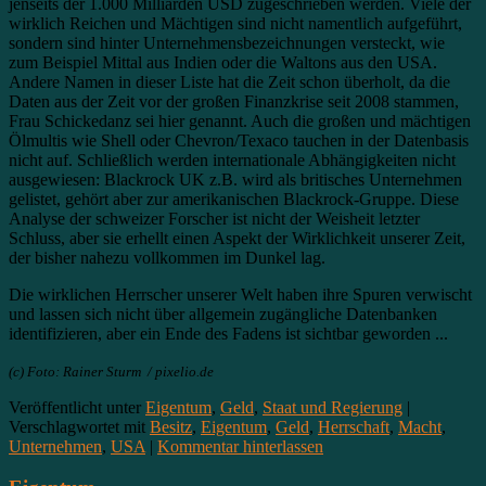
jenseits der 1.000 Milliarden USD zugeschrieben werden. Viele der
wirklich Reichen und Mächtigen sind nicht namentlich aufgeführt,
sondern sind hinter Unternehmensbezeichnungen versteckt, wie
zum Beispiel Mittal aus Indien oder die Waltons aus den USA.
Andere Namen in dieser Liste hat die Zeit schon überholt, da die
Daten aus der Zeit vor der großen Finanzkrise seit 2008 stammen,
Frau Schickedanz sei hier genannt. Auch die großen und mächtigen
Ölmultis wie Shell oder Chevron/Texaco tauchen in der Datenbasis
nicht auf. Schließlich werden internationale Abhängigkeiten nicht
ausgewiesen: Blackrock UK z.B. wird als britisches Unternehmen
gelistet, gehört aber zur amerikanischen Blackrock-Gruppe. Diese
Analyse der schweizer Forscher ist nicht der Weisheit letzter
Schluss, aber sie erhellt einen Aspekt der Wirklichkeit unserer Zeit,
der bisher nahezu vollkommen im Dunkel lag.
Die wirklichen Herrscher unserer Welt haben ihre Spuren verwischt
und lassen sich nicht über allgemein zugängliche Datenbanken
identifizieren, aber ein Ende des Fadens ist sichtbar geworden ...
(c) Foto: Rainer Sturm / pixelio.de
Veröffentlicht unter
Eigentum
,
Geld
,
Staat und Regierung
|
Verschlagwortet mit
Besitz
,
Eigentum
,
Geld
,
Herrschaft
,
Macht
,
Unternehmen
,
USA
|
Kommentar hinterlassen