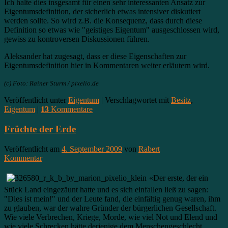
Ich halte dies insgesamt für einen sehr interessanten Ansatz zur
Eigentumsdefinition, der sicherlich etwas intensiver diskutiert
werden sollte. So wird z.B. die Konsequenz, dass durch diese
Definition so etwas wie "geistiges Eigentum" ausgeschlossen wird,
gewiss zu kontroversen Diskussionen führen.
Aleksander hat zugesagt, dass er diese Eigenschaften zur
Eigentumsdefinition hier in Kommentaren weiter erläutern wird.
(c) Foto: Rainer Sturm / pixelio.de
Veröffentlicht unter
Eigentum
|
Verschlagwortet mit
Besitz
,
Eigentum
|
13
Kommentare
Früchte der Erde
Veröffentlicht am
4. September 2009
von
Rabert
Kommentar
«Der erste, der ein
Stück Land eingezäunt hatte und es sich einfallen ließ zu sagen:
"Dies ist mein!" und der Leute fand, die einfältig genug waren, ihm
zu glauben, war der wahre Gründer der bürgerlichen Gesellschaft.
Wie viele Verbrechen, Kriege, Morde, wie viel Not und Elend und
wie viele Schrecken hätte derjenige dem Menschengeschlecht