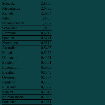
Schweiz
2,8365
Niederlande
2,6700
Kanada
2,3984
Italien
1,8033
Privatpersonen
1,3537
Schweden
1,0438
Bermuda
0,6917
Spanien
0,5771
Norwegen
0,5513
Australien
0,5485
Kanada
0,5273
Dänemark
0,4971
Belgien
0,4261
Luxemburg
0,3963
Brasilien
0,1843
Österreich
0,1804
Finnland
0,1755
Russland
0,1667
Kuwait
0,1617
Kaiman Inseln
0,1065
Südafrika
0,1051