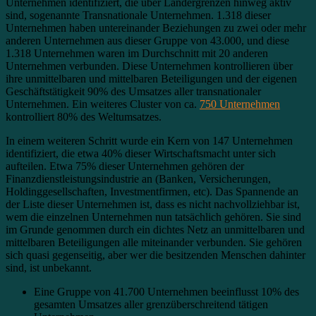
Unternehmen identifiziert, die über Ländergrenzen hinweg aktiv
sind, sogenannte Transnationale Unternehmen. 1.318 dieser
Unternehmen haben untereinander Beziehungen zu zwei oder mehr
anderen Unternehmen aus dieser Gruppe von 43.000, und diese
1.318 Unternehmen waren im Durchschnitt mit 20 anderen
Unternehmen verbunden. Diese Unternehmen kontrollieren über
ihre unmittelbaren und mittelbaren Beteiligungen und der eigenen
Geschäftstätigkeit 90% des Umsatzes aller transnationaler
Unternehmen. Ein weiteres Cluster von ca.
750 Unternehmen
kontrolliert 80% des Weltumsatzes.
In einem weiteren Schritt wurde ein Kern von 147 Unternehmen
identifiziert, die etwa 40% dieser Wirtschaftsmacht unter sich
aufteilen. Etwa 75% dieser Unternehmen gehören der
Finanzdienstleistungsindustrie an (Banken, Versicherungen,
Holdinggesellschaften, Investmentfirmen, etc). Das Spannende an
der Liste dieser Unternehmen ist, dass es nicht nachvollziehbar ist,
wem die einzelnen Unternehmen nun tatsächlich gehören. Sie sind
im Grunde genommen durch ein dichtes Netz an unmittelbaren und
mittelbaren Beteiligungen alle miteinander verbunden. Sie gehören
sich quasi gegenseitig, aber wer die besitzenden Menschen dahinter
sind, ist unbekannt.
Eine Gruppe von 41.700 Unternehmen beeinflusst 10% des
gesamten Umsatzes aller grenzüberschreitend tätigen