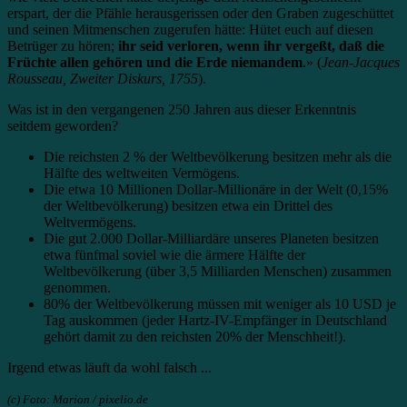
erspart, der die Pfähle herausgerissen oder den Graben zugeschüttet
und seinen Mitmenschen zugerufen hätte: Hütet euch auf diesen
Betrüger zu hören;
ihr seid verloren, wenn ihr vergeßt, daß die
Früchte allen gehören und die Erde niemandem
.» (
Jean-Jacques
Rousseau, Zweiter Diskurs, 1755
).
Was ist in den vergangenen 250 Jahren aus dieser Erkenntnis
seitdem geworden?
Die reichsten 2 % der Weltbevölkerung besitzen mehr als die
Hälfte des weltweiten Vermögens.
Die etwa 10 Millionen Dollar-Millionäre in der Welt (0,15%
der Weltbevölkerung) besitzen etwa ein Drittel des
Weltvermögens.
Die gut 2.000 Dollar-Milliardäre unseres Planeten besitzen
etwa fünfmal soviel wie die ärmere Hälfte der
Weltbevölkerung (über 3,5 Milliarden Menschen) zusammen
genommen.
80% der Weltbevölkerung müssen mit weniger als 10 USD je
Tag auskommen (jeder Hartz-IV-Empfänger in Deutschland
gehört damit zu den reichsten 20% der Menschheit!).
Irgend etwas läuft da wohl falsch ...
(c) Foto: Marion / pixelio.de