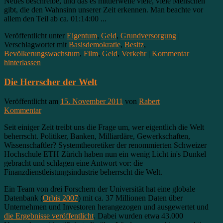
Neues beschreibe, und das es mittlerweile viele, viele Menschen
gibt, die den Wahnsinn unserer Zeit erkennen. Man beachte vor
allem den Teil ab ca. 01:14:00 ...
Veröffentlicht unter
Eigentum
,
Geld
,
Grundversorgung
|
Verschlagwortet mit
Basisdemokratie
,
Besitz
,
Bevölkerungswachstum
,
Film
,
Geld
,
Verkehr
|
Kommentar
hinterlassen
Die Herrscher der Welt
Veröffentlicht am
15. November 2011
von
Rabert
Kommentar
Seit einiger Zeit treibt uns die Frage um, wer eigentlich die Welt
beherrscht. Politiker, Banken, Milliardäre, Gewerkschaften,
Wissenschaftler? Systemtheoretiker der renommierten Schweizer
Hochschule ETH Zürich haben nun ein wenig Licht in's Dunkel
gebracht und schlagen eine Antwort vor: die
Finanzdienstleistungsindustrie beherrscht die Welt.
Ein Team von drei Forschern der Universität hat eine globale
Datenbank (
Orbis 2007
) mit ca. 37 Millionen Daten über
Unternehmen und Investoren herangezogen und ausgewertet und
die Ergebnisse veröffentlicht
. Dabei wurden etwa 43.000