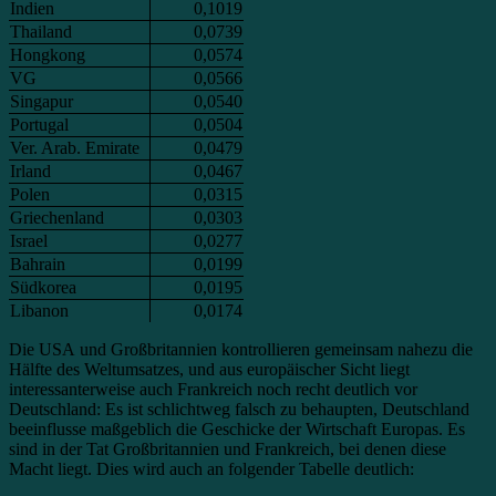
Indien
0,1019
Thailand
0,0739
Hongkong
0,0574
VG
0,0566
Singapur
0,0540
Portugal
0,0504
Ver. Arab. Emirate
0,0479
Irland
0,0467
Polen
0,0315
Griechenland
0,0303
Israel
0,0277
Bahrain
0,0199
Südkorea
0,0195
Libanon
0,0174
Die USA und Großbritannien kontrollieren gemeinsam nahezu die
Hälfte des Weltumsatzes, und aus europäischer Sicht liegt
interessanterweise auch Frankreich noch recht deutlich vor
Deutschland: Es ist schlichtweg falsch zu behaupten, Deutschland
beeinflusse maßgeblich die Geschicke der Wirtschaft Europas. Es
sind in der Tat Großbritannien und Frankreich, bei denen diese
Macht liegt. Dies wird auch an folgender Tabelle deutlich: