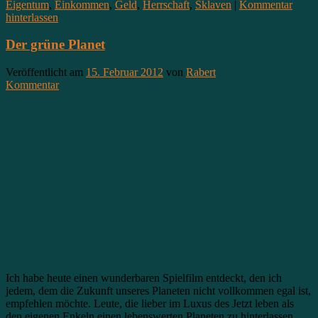
Eigentum
,
Einkommen
,
Geld
,
Herrschaft
,
Sklaven
|
Kommentar
hinterlassen
Der grüne Planet
Veröffentlicht am
15. Februar 2012
von
Rabert
Kommentar
Ich habe heute einen wunderbaren Spielfilm entdeckt, den ich
jedem, dem die Zukunft unseres Planeten nicht vollkommen egal ist,
empfehlen möchte. Leute, die lieber im Luxus des Jetzt leben als
den eigenen Enkeln einen lebenswerten Planeten zu hinterlassen,