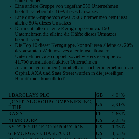
Unternehmen
Eine andere Gruppe von ungefähr 550 Unternehmen
beeinflusst ebenfalls 10% dieses Umsatzes
Eine dritte Gruppe von etwa 750 Unternehmen beinflusst
alleine 80% dieses Umsatzes
Darin enthalten ist eine Kerngruppe von ca. 150
Unternehmen die alleine die Hälfte dieses Umsatzes
beeinflussen.
Die Top 10 dieser Kerngruppe, kontrollieren alleine ca. 20%
des gesamten Weltumsatzes aller transnationaler
Unternehmen, also doppelt soviel wie erste Gruppe von
41.700 transnational aktiver Unternehmen
zusammengenommen (unmittelbare Tochterunternehmen von
Capital, AXA und State Street wurden in die jeweiligen
Hauptfirmen konsolidiert):
1
BARCLAYS PLC
GB
4,04%
CAPITAL GROUP COMPANIES INC,
2
US
2,91%
THE
3
AXA
FR
2,66%
4
FMR CORP
US
2,28%
5
STATE STREET CORPORATION
US
1,96%
6
JPMORGAN CHASE & CO
US
1,53%