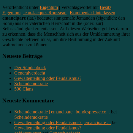
Veröffentlicht unter
Eigentum
|
Verschlagwortet mit
Besitz
,
Eigentum
,
Jean-Jacques Rousseau
|
Kommentar hinterlassen
emancipare
(lat.) bedeutet sinngemäß: Jemanden (eigentlich: den
Sohn) aus der väterlichen Herrschaft in die (oder: zur)
Selbstständigkeit zu entlassen. Auf diesen Webseiten geht es darum
zu erkennen, dass die Menschheit sich aus der Umklammerung ihrer
Geschichte befreien muss, um ihre Bestimmung in der Zukunft
wahrnehmen zu können.
Neueste Beiträge
Der Sündenbock
Generalverdacht
Gewaltenteilung oder Feudalismus?
Scheindemokratie
500 Clans
Neueste Kommentare
Scheindemokratie | emancipare | bundespresse.co...
bei
Scheindemokratie
Gewaltenteilung oder Feudalismus? | emancipare ...
bei
Gewaltenteilung oder Feudalismus?