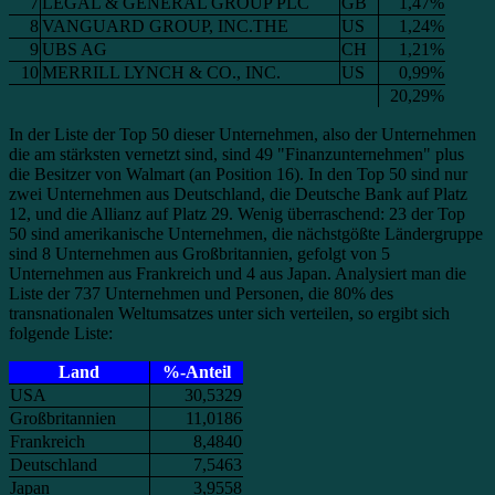
7
LEGAL & GENERAL GROUP PLC
GB
1,47%
8
VANGUARD GROUP, INC.THE
US
1,24%
9
UBS AG
CH
1,21%
10
MERRILL LYNCH & CO., INC.
US
0,99%
20,29%
In der Liste der Top 50 dieser Unternehmen, also der Unternehmen
die am stärksten vernetzt sind, sind 49 "Finanzunternehmen" plus
die Besitzer von Walmart (an Position 16). In den Top 50 sind nur
zwei Unternehmen aus Deutschland, die Deutsche Bank auf Platz
12, und die Allianz auf Platz 29. Wenig überraschend: 23 der Top
50 sind amerikanische Unternehmen, die nächstgößte Ländergruppe
sind 8 Unternehmen aus Großbritannien, gefolgt von 5
Unternehmen aus Frankreich und 4 aus Japan. Analysiert man die
Liste der 737 Unternehmen und Personen, die 80% des
transnationalen Weltumsatzes unter sich verteilen, so ergibt sich
folgende Liste:
Land
%-Anteil
USA
30,5329
Großbritannien
11,0186
Frankreich
8,4840
Deutschland
7,5463
Japan
3,9558